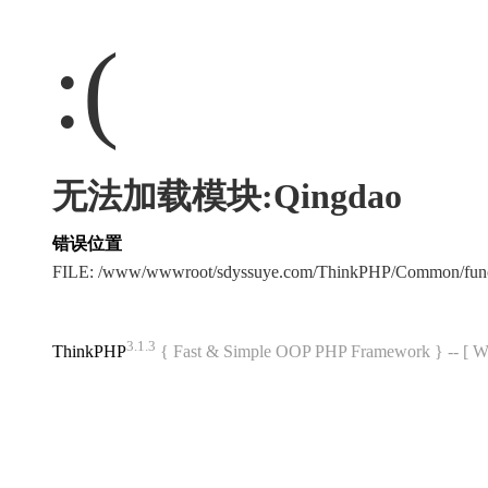
:(
无法加载模块:Qingdao
错误位置
FILE: /www/wwwroot/sdyssuye.com/ThinkPHP/Common/fun
3.1.3
ThinkPHP
{ Fast & Simple OOP PHP Framework } -- 