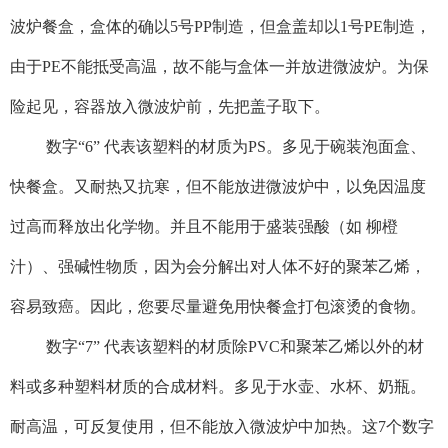
波炉餐盒，盒体的确以5号PP制造，但盒盖却以1号PE制造，
由于PE不能抵受高温，故不能与盒体一并放进微波炉。为保
险起见，容器放入微波炉前，先把盖子取下。
数字“6” 代表该塑料的材质为PS。多见于碗装泡面盒、
快餐盒。又耐热又抗寒，但不能放进微波炉中，以免因温度
过高而释放出化学物。并且不能用于盛装强酸（如 柳橙
汁）、强碱性物质，因为会分解出对人体不好的聚苯乙烯，
容易致癌。因此，您要尽量避免用快餐盒打包滚烫的食物。
数字“7” 代表该塑料的材质除PVC和聚苯乙烯以外的材
料或多种塑料材质的合成材料。多见于水壶、水杯、奶瓶。
耐高温，可反复使用，但不能放入微波炉中加热。这7个数字